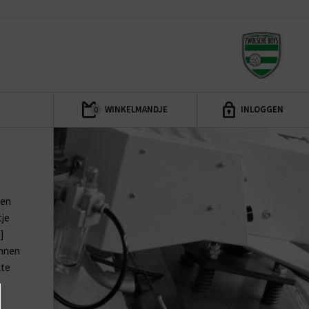
WINKELMANDJE
INLOGGEN
0
een
tje
]
unnen
kte