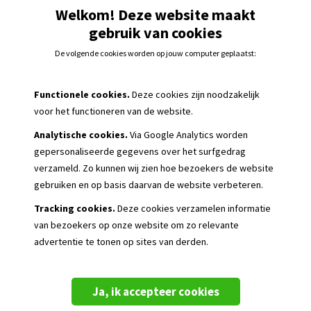
Het bedrukken van sponsor-of bedrijfslogo’s is maatwerk en
Welkom! Deze website maakt
daarom alleen mogelijk via onze gezellige medewerkers van de
gebruik van cookies
Klantenservice. Rond hiervoor je bestelling af en bel daarna o
werkdagen tussen 08.00-17.00 naar +31 (0)186-65 86 84 of stuu
De volgende cookies worden op jouw computer geplaatst:
e-mail naar
info@voetbalstraat.nl
met het logo in .EPS, .AI of 
bestand. Geef hierbij duidelijk aan om welk het product het gaa
Functionele cookies.
Deze cookies zijn noodzakelijk
helpen je graag verder.
voor het functioneren van de website.
Houd er wel rekening mee dat het bedrukken van een sponso
Analytische cookies.
Via Google Analytics worden
extra kosten met zich meebrengt. Ook hierover zal de
gepersonaliseerde
gegevens over het surfgedrag
Klantenservice je verder informeren.
verzameld. Zo kunnen wij zien hoe bezoekers de website
gebruiken en op basis daarvan de website verbeteren.
Let op: bedrukte artikelen kunnen niet retour worden gestuu
Tracking cookies.
Deze cookies verzamelen informatie
van bezoekers op onze website om zo relevante
Waar moet een sponsorlogo aan voldoen?
advertentie te tonen op sites van derden.
Waarom kan er geen clubbadge op andere artikelen dan
in het ‘Clubassortiment’ staan?
Ja, ik accepteer cookies
Zijn er extra kosten verbonden aan het bedrukken?