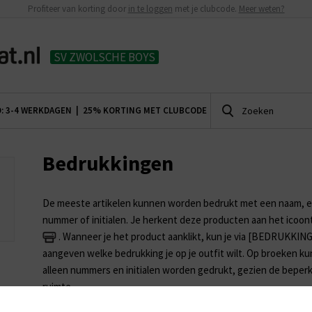
Profiteer van korting door
in te loggen
met je clubcode.
Meer weten?
SV ZWOLSCHE BOYS
D: 3-4 WERKDAGEN |
25% KORTING MET CLUBCODE
Bedrukkingen
De meeste artikelen kunnen worden bedrukt met een naam, 
nummer of initialen. Je herkent deze producten aan het icoon
. Wanneer je het product aanklikt, kun je via [BEDRUKKING
aangeven welke bedrukking je op je outfit wilt. Op broeken k
alleen nummers en initialen worden gedrukt, gezien de beper
ruimte.