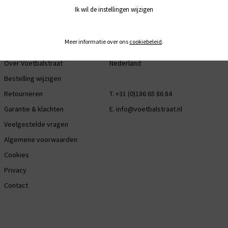
KLANTENSERVICE
CONTACT
SOC
Ik wil de instellingen wijzigen
Bestellen & leveren
Industriestraat 29
Fac
Meer informatie over ons
cookiebeleid
.
Clubcode
3281 LB Numansdorp
Ins
Over Voetbalstraat
Nederland
Bestelling wijzigen
Retourneren
T. +31 (0)186 65 86 84
Garantie & klachten
E.
info@voetbalstraat.nl
Veelgestelde vragen
Algemene voorwaarden
Cookies
Privacy
Contact