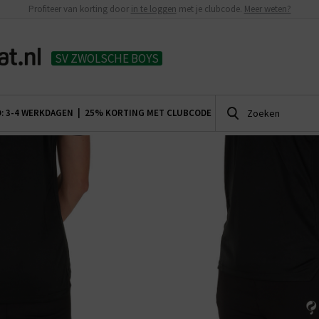
Profiteer van korting door
in te loggen
met je clubcode.
Meer weten?
SV ZWOLSCHE BOYS
D: 3-4 WERKDAGEN |
25% KORTING MET CLUBCODE