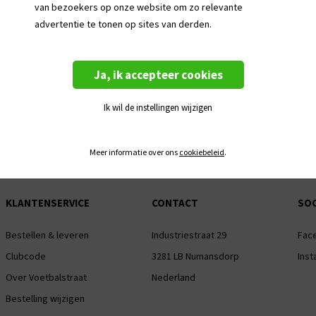
van bezoekers op onze website om zo relevante
advertentie te tonen op sites van derden.
(Sponsor)logo bedrukking is niet mogelijk
Bedrukken van dit artikel is mogelijk met 
Ja, ik accepteer cookies
en initialen
pen
Dit artikel bevat geen clubbadge
Ik wil de instellingen wijzigen
Meer informatie over ons
cookiebeleid
.
KLANTENSERVICE
CONTACT
SOC
Bestellen & leveren
Industriestraat 29
Fac
Clubcode
3281 LB Numansdorp
Ins
Over Voetbalstraat
Nederland
Bestelling wijzigen