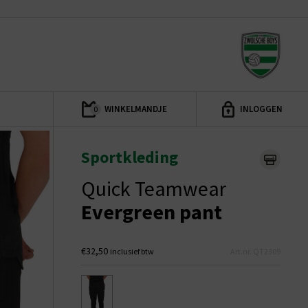
WINKELMANDJE
INLOGGEN
0
Sportkleding
Quick Teamwear
Evergreen pant
€32,50
inclusief btw
Art.nr. QT2309