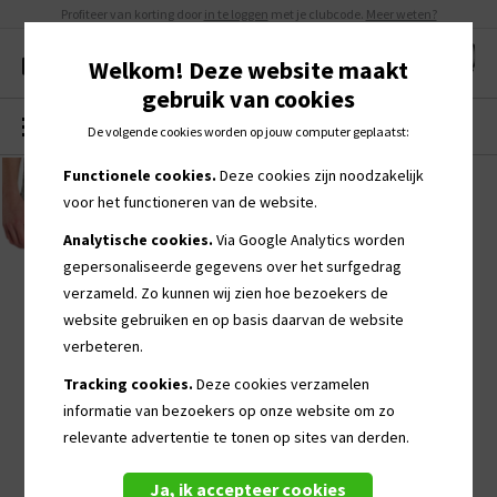
Profiteer van korting door
in te loggen
met je clubcode.
Meer weten?
Welkom! Deze website maakt
gebruik van cookies
MENU
0
De volgende cookies worden op jouw computer geplaatst:
Functionele cookies.
Deze cookies zijn noodzakelijk
voor het functioneren van de website.
Analytische cookies.
Via Google Analytics worden
gepersonaliseerde
gegevens over het surfgedrag
verzameld. Zo kunnen wij zien hoe bezoekers de
website gebruiken en op basis daarvan de website
verbeteren.
Tracking cookies.
Deze cookies verzamelen
informatie van bezoekers op onze website om zo
relevante advertentie te tonen op sites van derden.
Ja, ik accepteer cookies