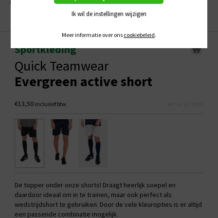
Ik wil de instellingen wijzigen
Meer informatie over ons
cookiebeleid
.
Sportkleding
Quick Teamwear
Evergreen active short
€13,50
inclusief btw
Art.nr. QT0308
De topper onder onze shorts! Draagt heerlijk soepel en
daardoor ideaal om in te trainen, maar ook perfect als
wedstrijdshort te gebruiken. Door de vele kleuropties is er altijd
een passende combinatie mogelijk.